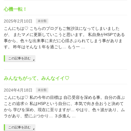
心機一転！
2025年2月10日
未分類
こんにちは♡ こちらのブログもご無沙汰になってしまいました
が、 またマメに更新していこうと思います。 私自身がHSPである
事から、色々な出来事に未だに心揺さぶられてしまう事がありま
す。 昨年はそんな１年を過ごし… もう一 …
この記事を読む
みんなちがって、みんなイイ♡
2024年4月18日
未分類
こんにちは♡ 私の今年の目標は 自己受容を深める事。自分の喜ぶ
ことの追求☆ 私はHSPという自分に、本気で向き合おうと決めて
から 学びを深め、現在に至りますが… やはり、色々波があり、ム
ラがあり、壁にぶつかり… ３歩進ん …
この記事を読む