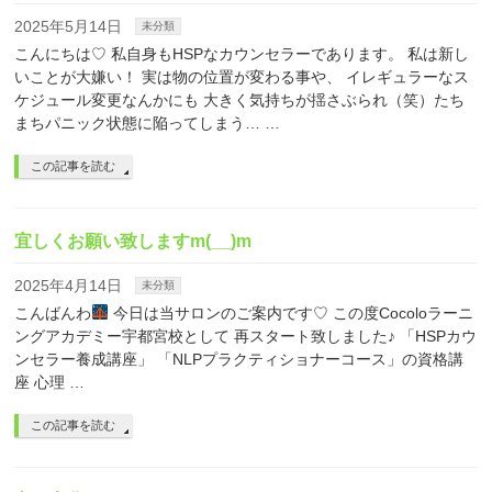
2025年5月14日
未分類
こんにちは♡ 私自身もHSPなカウンセラーであります。 私は新し
いことが大嫌い！ 実は物の位置が変わる事や、 イレギュラーなス
ケジュール変更なんかにも 大きく気持ちが揺さぶられ（笑）たち
まちパニック状態に陥ってしまう… …
この記事を読む
宜しくお願い致しますm(__)m
2025年4月14日
未分類
こんばんわ
今日は当サロンのご案内です♡ この度Cocoloラーニ
ングアカデミー宇都宮校として 再スタート致しました♪ 「HSPカウ
ンセラー養成講座」 「NLPプラクティショナーコース」の資格講
座 心理 …
この記事を読む