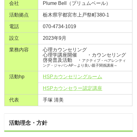
会社
Plume Bell（プリュムベール）
活動拠点
栃木県宇都宮市上戸祭町380-1
電話
070-4734-1019
設立
2023年9月
業務内容
心理カウンセリング
心理学講座開催 ・
カウンセリング
啓発普及活動 ・
アクティブ・ぺアレンティ
ング・ジャパンAP～より良い親子関係講座～
活動hp
HSPカウンセリングルーム
HSPカウンセラー認定講座
代表
手塚 清美
活動理念・方針