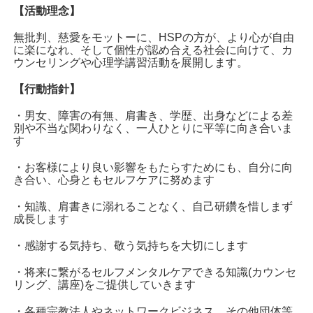
【活動理念】
無批判、慈愛をモットーに、HSPの方が、より心が自由
に楽になれ、そして個性が認め合える社会に向けて、カ
ウンセリングや心理学講習活動を展開します。
【行動指針】
・男女、障害の有無、肩書き、学歴、出身などによる差
別や不当な関わりなく、一人ひとりに平等に向き合いま
す
・お客様により良い影響をもたらすためにも、自分に向
き合い、心身ともセルフケアに努めます
・知識、肩書きに溺れることなく、自己研鑽を惜しまず
成長します
・感謝する気持ち、敬う気持ちを大切にします
・将来に繋がるセルフメンタルケアできる知識(カウンセ
リング、講座)をご提供していきます
・各種宗教法人やネットワークビジネス、その他団体等