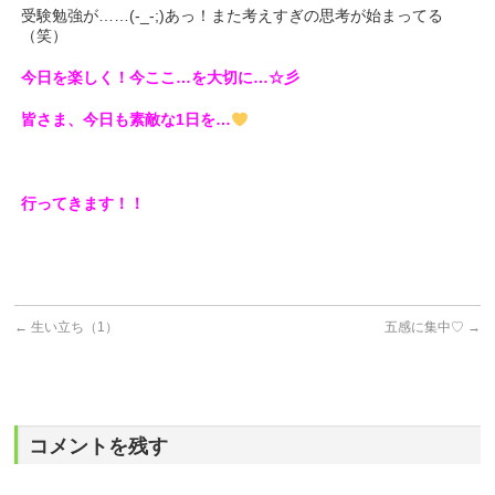
受験勉強が……(-_-;)あっ！また考えすぎの思考が始まってる
（笑）
今日を楽しく！今ここ…を大切に…☆彡
皆さま、今日も素敵な1日を…
行ってきます！！
←
生い立ち（1）
五感に集中♡
→
コメントを残す