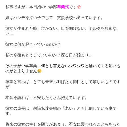
私事ですが、本日娘の中学部
卒業式
です
娘はハンデを持つ子でして、支援学校へ通っています。
彼女が生まれた時、泣かない、目を開けない、ミルクを飲めな
い…
彼女に何が起こっているのか？
私の今後もどうしてよいのか？探る日が始まり…
その子が中学卒業…何とも言えないジワジワと湧いてくる熱いも
のがとまりません
卒業と言へば、とても未来へ羽ばたく節目として嬉しいものです
が
本音を語れば…不安もたくさん抱えています。
彼女の成長は、勿論私達夫婦の「老い」とも比例している事で
す。
将来の彼女の幸せを願うがあまり、不安に襲われることもあった